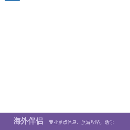
海外伴侣
2026 © 海外伴侣
京ICP备2020039193号-2
专业景点信息、旅游攻略，助你