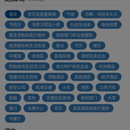
语言
货币及度量转换
气候
宗教、风俗及礼仪
节假日
消费习惯及小费
社会及治安
电信资费
紧急求助和医疗服务
政府部门和法律援助
旅游服务和生活信息
景点
节庆
娱乐
中餐馆
本地菜
各国风味
酒吧及夜总会
购物商场及百货公司
地方特产和纪念品
时尚精品
电器书店及其他
顶级酒店
高档酒店
经济酒店
航空公司
机场交通
火车
地铁
公共汽车
船舶
其他
交通信息查询
政府部门
大学
银行
会展中心
货币
紧急救助和医疗服务
中餐厅