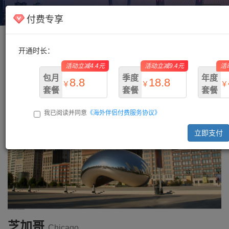
海外伴侣
Toggl
付费专享
navig
开通时长：
主页
/
美国
/ 芝加哥
活动立减4.4元
活动立减9.4元
活
包月
季度
年度
8.8
18.8
￥
￥
￥
套餐
套餐
套餐
我已阅读并同意
《海外伴侣付费服务协议》
￥13.2
￥28.2
￥73.
立即支付
芝加哥
Chicago