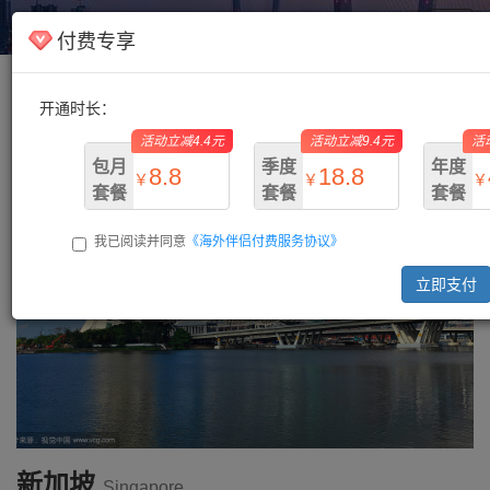
海外伴侣
Toggl
付费专享
navig
开通时长：
主页
/
新加坡
/ 新加坡
活动立减4.4元
活动立减9.4元
活
包月
季度
年度
8.8
18.8
￥
￥
￥
套餐
套餐
套餐
我已阅读并同意
《海外伴侣付费服务协议》
￥13.2
￥28.2
￥73.
立即支付
新加坡
Singapore