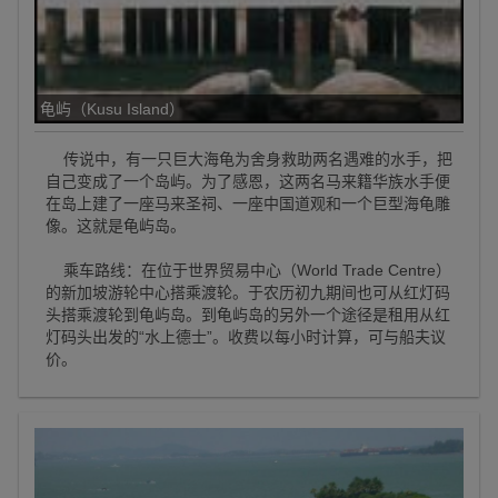
龟屿（Kusu Island）
传说中，有一只巨大海龟为舍身救助两名遇难的水手，把
自己变成了一个岛屿。为了感恩，这两名马来籍华族水手便
在岛上建了一座马来圣祠、一座中国道观和一个巨型海龟雕
像。这就是龟屿岛。
乘车路线：在位于世界贸易中心（World Trade Centre）
的新加坡游轮中心搭乘渡轮。于农历初九期间也可从红灯码
头搭乘渡轮到龟屿岛。到龟屿岛的另外一个途径是租用从红
灯码头出发的“水上德士”。收费以每小时计算，可与船夫议
价。