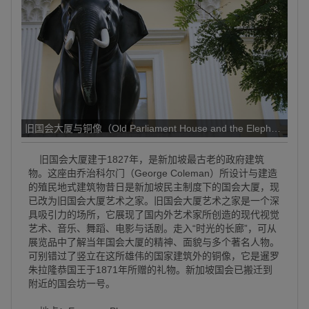
旧国会大厦与铜像（Old Parliament House and the Elephant Stat
旧国会大厦建于1827年，是新加坡最古老的政府建筑
物。这座由乔治科尔门（George Coleman）所设计与建造
的殖民地式建筑物昔日是新加坡民主制度下的国会大厦，现
已改为旧国会大厦艺术之家。旧国会大厦艺术之家是一个深
具吸引力的场所，它展现了国内外艺术家所创造的现代视觉
艺术、音乐、舞蹈、电影与话剧。走入“时光的长廊”，可从
展览品中了解当年国会大厦的精神、面貌与多个著名人物。
可别错过了竖立在这所雄伟的国家建筑外的铜像，它是暹罗
朱拉隆恭国王于1871年所赠的礼物。新加坡国会已搬迁到
附近的国会坊一号。