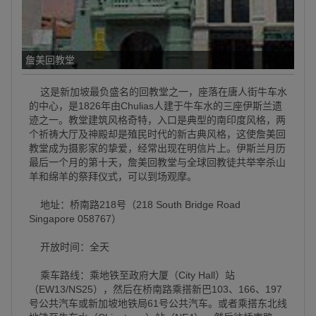
詹美回教堂
这是新加坡最负盛名的回教堂之一，座落在唐人街牛车水
的中心，是1826年由Chulias人建于牛车水的三座伊斯兰遗
迹之一。教堂建筑风格奇特，入口是典型的南印度风格，两
个祈祷大厅及神殿却是殖民时代的新古典风格，这使詹美回
教堂成为摄影家的挚爱，经常出现在明信片上。伊斯兰月历
最后一个月的第十天，詹美回教堂与全球回教徒共举宰杀山
羊和绵羊的祭拜仪式，可以到场观摩。
地址：桥南路218号（218 South Bridge Road
Singapore 058767）
开放时间：全天
乘车路线：乘地铁至政府大厦（City Hall）站
（EW13/NS25），然后在桥南路乘搭新巴103、166、197
号公共汽车或新加坡地铁局61号公共汽车。或者乘搭东北线