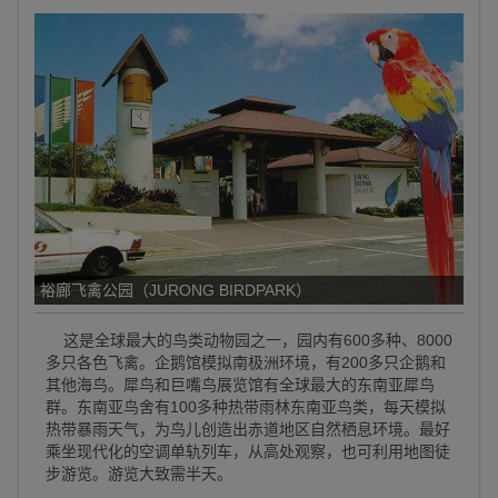
裕廊飞禽公园（JURONG BIRDPARK）
这是全球最大的鸟类动物园之一，园内有600多种、8000
多只各色飞禽。企鹅馆模拟南极洲环境，有200多只企鹅和
其他海鸟。犀鸟和巨嘴鸟展览馆有全球最大的东南亚犀鸟
群。东南亚鸟舍有100多种热带雨林东南亚鸟类，每天模拟
热带暴雨天气，为鸟儿创造出赤道地区自然栖息环境。最好
乘坐现代化的空调单轨列车，从高处观察，也可利用地图徒
步游览。游览大致需半天。