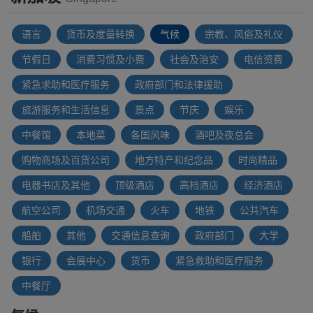
语言
货币及度量转换
气候
宗教、风俗及礼仪
节假日
消费习惯及小费
社会及治安
电信资费
紧急求助和医疗服务
政府部门和法律援助
旅游服务和生活信息
景点
节庆
娱乐
中餐馆
本地菜
各国风味
酒吧及夜总会
购物商场及百货公司
地方特产和纪念品
时尚精品
电器书店及其他
顶级酒店
高档酒店
经济酒店
航空公司
机场交通
火车
地铁
公共汽车
船舶
其他
交通信息查询
政府部门
大学
银行
会展中心
货币
紧急救助和医疗服务
中餐厅