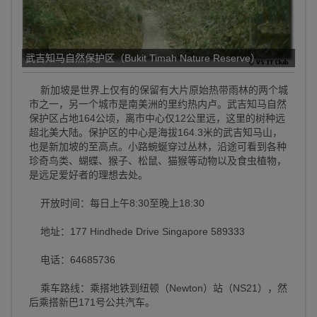
武吉知马自然保护区（Bukit Timah Nature Reserve）
新加坡是世界上仅有的保留有大片原始热带雨林的两个城
市之一，另一个城市是南美洲的里约热内卢。武吉知马自然
保护区占地164公顷，离市中心仅12公里远，这里的树种远
超北美大陆。保护区的中心是海拔164.3米的武吉知马山，
也是新加坡的至高点。小路蜿蜒穿过丛林，沿途可看到各种
珍奇鸟类、蝴蝶、猴子、松鼠、猫猴等动物以及食虫植物，
是远足爱好者的理想去处。
开放时间：每日上午8:30至晚上18:30
地址：177 Hindhede Drive Singapore 589333
电话：64685736
乘车路线：乘搭地铁到纽顿（Newton）站（NS21），然
后乘搭新巴171号公共汽车。