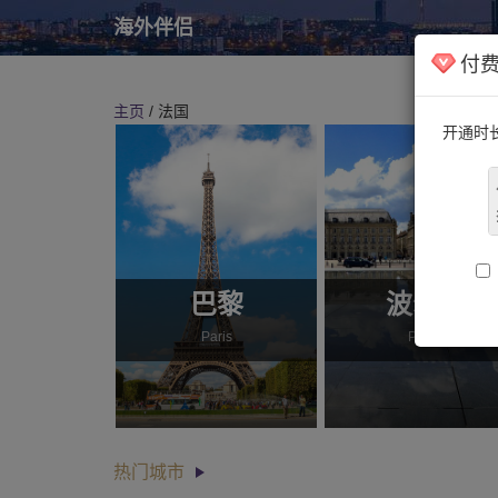
海外伴侣
付
主页
/ 法国
开通时
巴黎
波尔多
Paris
Podol
热门城市