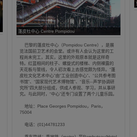
蓬皮杜中心 Centre Pompidou
巴黎的蓬皮杜中心（Pompidou Centre），是展
览法国前卫艺术的会堂。或许有人会认为这里的工
程尚未完工，其实，这里的外观原本就是这样奇
特。红蓝相间的柱子、螺旋式的楼梯、内侧裸露的
天花板与管线，令人初次看上去感觉颇为怪异。“蓬
皮杜文化艺术中心”由“工业创造中心”、“公共参考图
书馆”、“国家现代艺术博物馆”、“音乐--声学协调研
究所”四大部分组成，供成人参观、学习，并从事研
究。与此同时，“中心”还专门设置了两个儿童乐园。
地址：Place Georges Pompidou，Paris，
75004
电话：(01)44781233
乘车路线：乘地铁（metro）至Rambuteau/Hotel