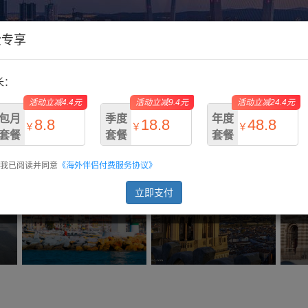
费专享
长：
活动立减4.4元
活动立减9.4元
活动立减24.4元
包月
季度
年度
8.8
18.8
48.8
￥
￥
￥
套餐
套餐
套餐
我已阅读并同意
《海外伴侣付费服务协议》
￥13.2
￥28.2
￥73.2
戛纳
里昂
立即支付
Cannes
Lyon