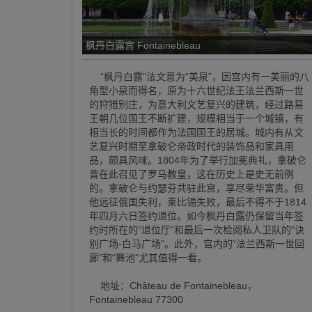
枫丹白露宫 Fontainebleau
“枫丹白露”法文意为“美泉”，因宫内有一美丽的八
角型小泉而得名，原为十六世纪法王法兰西斯一世
的狩猎别庄，为意大利文艺复兴的建筑，经过路易
王朝几位国王不断扩建，规模相当于一个城镇，有
相当长的时间都作为法国国王的居城。城内有从文
艺复兴时期至拿破仑帝政时代的装饰品和家具用
品，颇具风味。1804年为了举行加冕典礼，拿破仑
曾在此召见了罗马教皇，这在历史上是史无前例
的。拿破仑与约瑟芬共驻此宫，享尽荣华富贵。但
他远征俄国失利，莱比锡失败，最后不得不于1814
年四月六日签约退位。如今枫丹白露仍保留当年签
约时所在的“退位厅”和最后一次检阅私人卫队的“诀
别广场-白马广场”。此外，宫内的“法兰西斯一世回
廊”和“舞池”尤其值得一看。
地址：Château de Fontainebleau，
Fontainebleau 77300