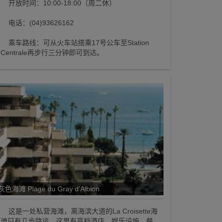
开放时间：10:00-18:00（周二休）
电话：(04)93626162
乘车路线：可从火车站搭乘17号公车至Station
Centrale再步行三分钟即可到达。
灰色海滩 Plage du Gray d'Albion
这是一处私营海滩，离海滨大道的La Croisette海
滩只有几步路远。这里有高档酒店、娱乐设施、餐