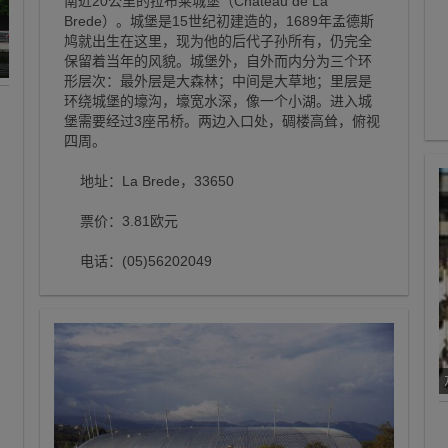
南近20公里的拉布莱城堡（Chateau de La
Brede）。城堡是15世纪初建造的，1689年孟德斯
鸠就出生在这里，现为他的后代子孙所有，仍完全
保留着当年的风貌。城堡外，自外而内分为三个环
形层次：最外层是大森林；中间是大草地；里层是
环绕城堡的壕沟，壕宽水深，像一个小湖。进入城
堡需要经过3座吊桥。两边入口处，碉楼高耸，俯视
四周。
地址：La Brede，33650
票价：3.81欧元
电话：(05)56202049