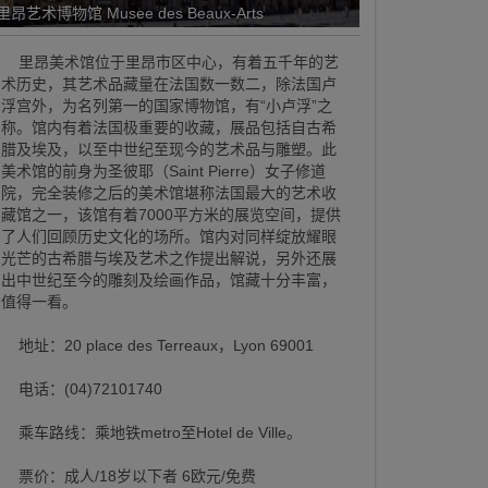
里昂艺术博物馆 Musee des Beaux-Arts
里昂美术馆位于里昂市区中心，有着五千年的艺
术历史，其艺术品藏量在法国数一数二，除法国卢
浮宫外，为名列第一的国家博物馆，有“小卢浮”之
称。馆内有着法国极重要的收藏，展品包括自古希
腊及埃及，以至中世纪至现今的艺术品与雕塑。此
美术馆的前身为圣彼耶（Saint Pierre）女子修道
院，完全装修之后的美术馆堪称法国最大的艺术收
藏馆之一，该馆有着7000平方米的展览空间，提供
了人们回顾历史文化的场所。馆内对同样绽放耀眼
光芒的古希腊与埃及艺术之作提出解说，另外还展
出中世纪至今的雕刻及绘画作品，馆藏十分丰富，
值得一看。
地址：20 place des Terreaux，Lyon 69001
电话：(04)72101740
乘车路线：乘地铁metro至Hotel de Ville。
票价：成人/18岁以下者 6欧元/免费