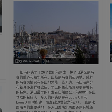
旧港 Vieux-Port （Le）
旧港码头早于26个世纪前建成，整个旧港区是马
赛的重心和精华所在。此处是马赛的起源地，纯粹
的马赛风情只有在此地才能一览无遗。港口沿岸分
布着许多海鲜餐饮店，早上的鱼市场景观更是独有
的特色。港口最早的开发者自然属公元前600年在此
登陆的希腊人，今天的码头则是在LouisⅩⅡ和
LouisⅩⅢ时所建，而直到19世纪之前这儿一直是法
国海军的主要基地，在入口处南北两面还建有城堡