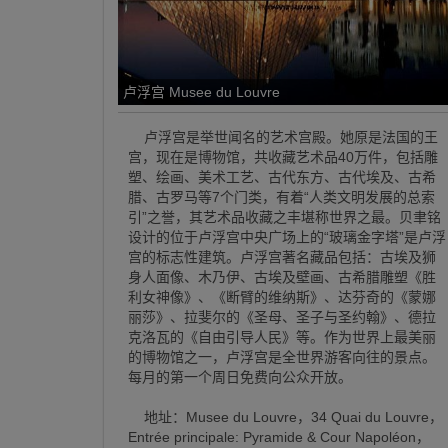
卢浮宫 Musee du Louvre
卢浮宫是举世闻名的艺术宫殿。她原是法国的王
宫，现在是博物馆，共收藏艺术品40万件，包括雕
塑、绘画、美术工艺、古代东方、古代埃及、古希
腊、古罗马等7个门类，有着“人类文明发展的总索
引”之誉，其艺术品收藏之丰堪称世界之最。贝聿铭
设计的位于卢浮宫中央广场上的“玻璃金字塔”是卢浮
宫的标志性建筑。卢浮宫著名藏品包括：古埃及狮
身人面像、木乃伊、古埃及壁画、古希腊雕塑《胜
利女神像》、《断臂的维纳斯》、达芬奇的《蒙娜
丽莎》、拉斐尔的《圣母、圣子与圣约翰》、德拉
克洛瓦的《自由引导人民》等。作为世界上最美丽
的博物馆之一，卢浮宫是全世界游客向往的景点。
每月的第一个周日免费向公众开放。
地址：Musee du Louvre，34 Quai du Louvre，
Entrée principale: Pyramide & Cour Napoléon，