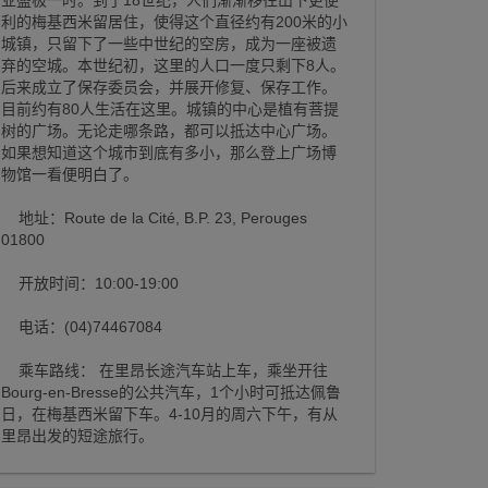
业盛极一时。到了18世纪，人们渐渐移往山下更便
利的梅基西米留居住，使得这个直径约有200米的小
城镇，只留下了一些中世纪的空房，成为一座被遗
弃的空城。本世纪初，这里的人口一度只剩下8人。
后来成立了保存委员会，并展开修复、保存工作。
目前约有80人生活在这里。城镇的中心是植有菩提
树的广场。无论走哪条路，都可以抵达中心广场。
如果想知道这个城市到底有多小，那么登上广场博
物馆一看便明白了。
地址：Route de la Cité, B.P. 23, Perouges
01800
开放时间：10:00-19:00
电话：(04)74467084
乘车路线： 在里昂长途汽车站上车，乘坐开往
Bourg-en-Bresse的公共汽车，1个小时可抵达佩鲁
日，在梅基西米留下车。4-10月的周六下午，有从
里昂出发的短途旅行。