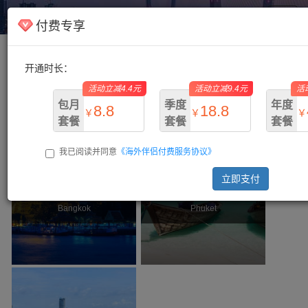
海外伴侣
Toggl
付费专享
navig
开通时长：
主页
/ 泰国
活动立减4.4元
活动立减9.4元
活
包月
季度
年度
8.8
18.8
￥
￥
￥
套餐
套餐
套餐
我已阅读并同意
《海外伴侣付费服务协议》
￥13.2
￥28.2
￥73.
立即支付
曼谷
普吉
Bangkok
Phuket