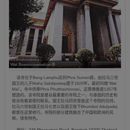
Wat Bowonniwetwihan寺
该寺位于Bang Lamphu区的Phra Sumen路，由拉马三世
国王的儿子Maha Sakdipolsep建于1829年，最初叫做“Wat
Mai”。寺中供奉Phra Phutthachinnasi，这尊佛像是1357年
塑造的。该寺院是曼谷最重要的寺院之一，与泰国的历史和
政治有着紧密的联系。国王拉马四世曾是这个寺院的住持，
拉马六世和国王拉马七世以及国王陛下Bhumibol Adulyadej
都曾在这里修行。寺院的部分建筑融合了中国和欧洲的风
格，很有特色。
地址：248 Phrasumen Road, Bangkok 10200 Thailand