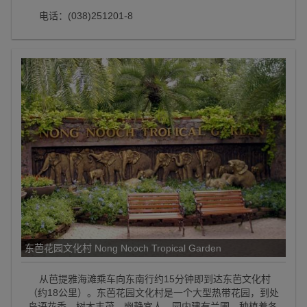
电话：(038)251201-8
东芭花园文化村 Nong Nooch Tropical Garden
从芭提雅海滩乘车向东南行约15分钟即到达东芭文化村
（约18公里）。东芭花园文化村是一个大型热带花园，到处
鸟语花香，树木丰茂，幽静宜人。园内建有兰圃，种植着各