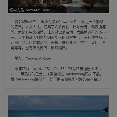
耀华力路 Yaowarat Road
曼谷的唐人街—耀华力路 (Yaowarat Road) 是一个繁华
的区域，人来人往，汇集了众多商铺，比如金行、钟表店等
等，大都有中文招牌，让人感觉很亲切。大路两边有许多小
巷，这里的商店则更加贴近华人的日常生活，有各种食品以
及日用品，比如腌渍品、干货、糖炒栗子、茶叶、鱼翅、燕
窝等等，也有佛具商店，琳琅满目。
地址：Yaowarat Road
乘车路线：乘14、25、40、53、73等路普通巴士或1、
7、25等路冷气巴士；搭乘渡轮在Ratchawong码头下船，
循Ratchawong路前行，即可到达和耀华力路交会的路口