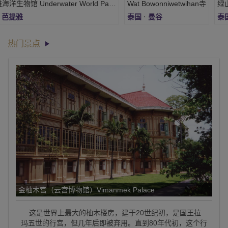
芭提雅海洋生物馆 Underwater World Pattaya
Wat Bowonniwetwihan寺
·
芭提雅
泰国
·
曼谷
泰
热门景点
金柚木宫（云宫博物馆）Vimanmek Palace
这是世界上最大的柚木楼房，建于20世纪初，是国王拉
玛五世的行宫，但几年后即被弃用。直到80年代初，这个行