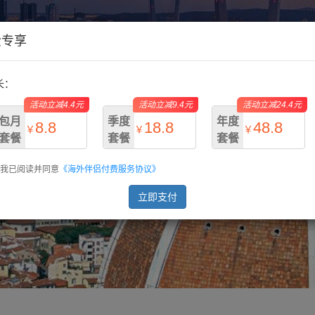
费专享
长：
活动立减4.4元
活动立减9.4元
活动立减24.4元
包月
季度
年度
8.8
18.8
48.8
￥
￥
￥
套餐
套餐
套餐
我已阅读并同意
《海外伴侣付费服务协议》
￥13.2
￥28.2
￥73.2
立即支付