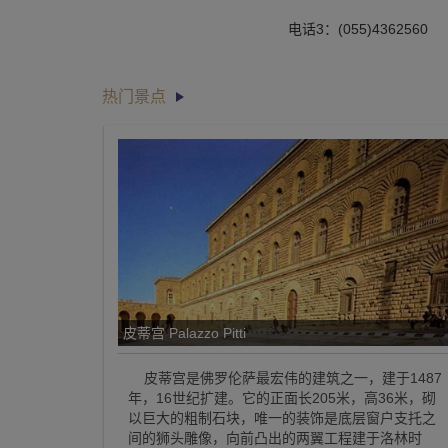
电话3：(055)4362560
热门景点
皮蒂宫 Palazzo Pitti
皮蒂宫是佛罗伦萨最宏伟的建筑之一，建于1487
年，16世纪扩建。它的正面长205米，高36米，砌
以巨大的粗制石块，唯一的装饰是底层窗户支托之
间的狮头雕像，向前凸出的两翼工程建于洛林时