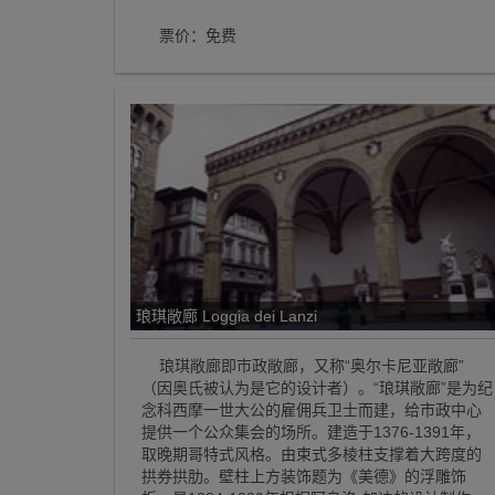
票价：免费
琅琪敞廊 Loggia dei Lanzi
琅琪敞廊即市政敞廊，又称“奥尔卡尼亚敞廊”
（因奥氏被认为是它的设计者）。“琅琪敞廊”是为纪
念科西摩一世大公的雇佣兵卫士而建，给市政中心
提供一个公众集会的场所。建造于1376-1391年，
取晚期哥特式风格。由束式多棱柱支撑着大跨度的
拱券拱肋。壁柱上方装饰题为《美德》的浮雕饰