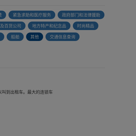
费
紧急求助和医疗服务
政府部门和法律援助
及百货公司
地方特产和纪念品
时尚精品
船舶
其他
交通信息查询
390即可以叫到出租车。最大的连锁车