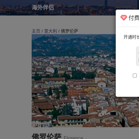
海外伴侣
付
主页
/
意大利
/ 佛罗伦萨
开通时
佛罗伦萨
Florence