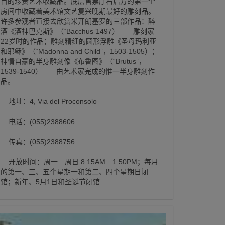
目的珍贵艺术收藏品。底层售票厅右后方的第一个
房间中收藏着美术馆文艺复兴晚期最好的雕刻品。
许多参观者直接去欣赏米开朗基罗的三部作品：醉
酒《酒神巴克斯》（“Bacchus”1497）——雕刻家
22岁时的作品；雕刻精细的圆形浮雕《圣母玛利亚
和耶稣》（“Madonna and Child”，1503-1505）；
神情自豪的半身雕刻像《布鲁图》（“Brutus”，
1539-1540）——由艺术家完成的惟一半身雕刻作
品。
地址：4, Via del Proconsolo
电话：(055)2388606
传真：(055)2388756
开放时间：周一－周日 8:15AM－1:50PM；每月
的第一、三、五个星期一和第二、四个星期日闭
馆；新年、5月1日和圣诞节闭馆