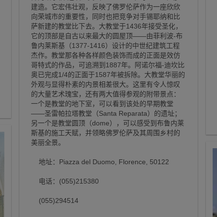
建造。它宏伟壮观，反映了佛罗伦萨作为一座欣欣
向荣城市的重要性，同时也把竞争对手锡耶纳和比
萨新建的教堂比下去。大教堂于1436年接受圣化，
它的顶部是自古以来最大的圆屋顶——由菲利波-布
鲁内莱斯基（1377-1416）设计的中世纪建筑工程
杰作。教堂那各种各样颜色装饰而成的正面是效仿
哥特式的作品，可追溯到1887年。阿诺尔福-迪坎比
奥已完成1/4的正面于1587年被拆除。大教堂华丽的
外观与显得朴素的内景相差很大。这里有令人惊叹
的大量艺术瑰宝，还有两大值得参观的附带景点：
一个是教堂的地下室，可以看到该处的早期教堂
——圣雷帕拉塔教堂（Santa Reparata）的遗址；
另一个是教堂圆顶（dome），可以感受到布鲁内莱
斯基的施工天赋，并领略佛罗伦萨及其周围乡村的
美丽全景。
地址：Piazza del Duomo, Florence, 50122
电话：(055)215380
(055)294514