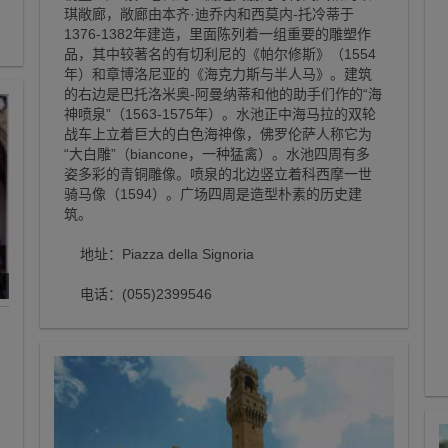
琪敞廊，敞廊由本齐·迪乔内和西莫内-托冷蒂于
1376-1382年建造，里面陈列着一组重要的雕塑作
品，其中较著名的有切利尼的《帕尔修斯》（1554
年）和章博洛尼亚的《海克力斯与半人马》。建筑
的右边是巴托洛米奥-阿曼纳蒂和他的助手们作的“海
神喷泉”（1563-1575年）。水池正中海马拉的双轮
战车上立着巨大的白色海神像，佛罗伦萨人称它为
“大白雕”（biancone，一种猛禽）。水池四周有多
姿多彩的青铜雕像。喷泉的北边竖立着科西摩一世
骑马像（1594）。广场四周是造型朴素的历史建
筑。
地址：Piazza della Signoria
电话：(055)2399546