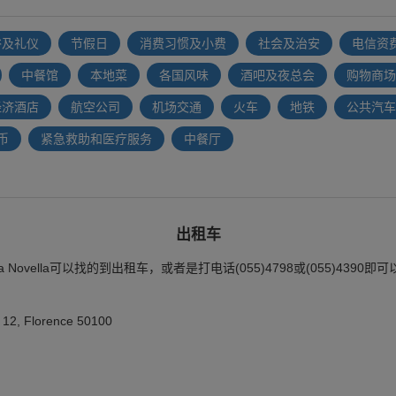
俗及礼仪
节假日
消费习惯及小费
社会及治安
电信资
中餐馆
本地菜
各国风味
酒吧及夜总会
购物商场
经济酒店
航空公司
机场交通
火车
地铁
公共汽车
币
紧急救助和医疗服务
中餐厅
出租车
a Maria Novella可以找的到出租车，或者是打电话(055)4798或(055)4
12, Florence 50100