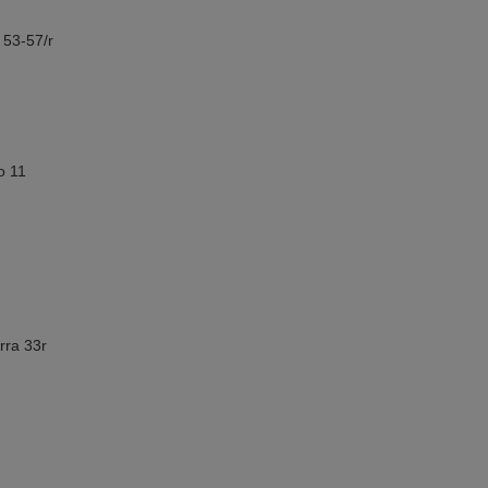
53-57/r
 11
ra 33r