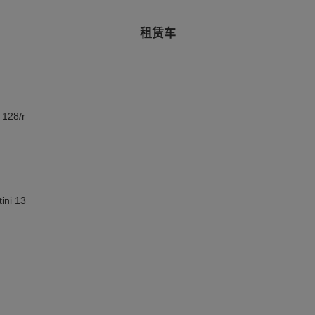
租赁车
128/r
ni 13