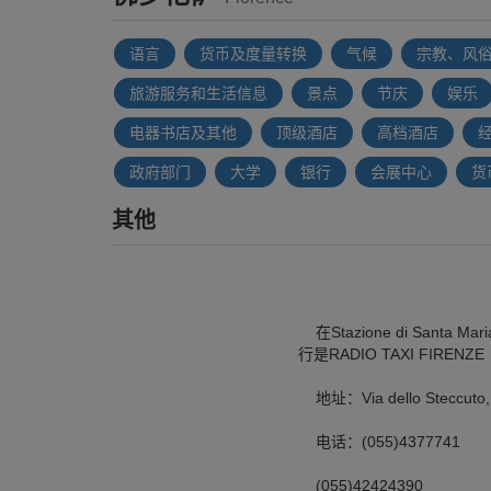
语言
货币及度量转换
气候
宗教、风
旅游服务和生活信息
景点
节庆
娱乐
电器书店及其他
顶级酒店
高档酒店
政府部门
大学
银行
会展中心
货
其他
在Stazione di Sant
行是RADIO TAXI FIRENZE
地址：Via dello Steccuto, 
电话：(055)4377741
(055)42424390