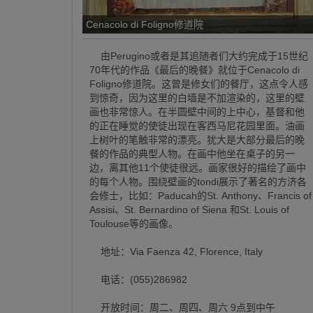
Cenacolo di Foligno修道院
由Perugino或者是其追随者们大约完成于15世纪
70年代的作品《最后的晚餐》就位于Cenacolo di
Foligno修道院。这曾是修女们的餐厅，这点令人感
到惊奇，因为这里的白墙是不加渲染的，这里的壁
画也非常惊人。在半圆壁中间的上中心，基督和他
的正在睡觉的使徒出现在客西马尼花园里面。油画
上树叶的笔触非常的漂亮。犹大是大部分最后的晚
餐的作品的典型人物。在画中他坐在桌子的另一
边，离其他11个使徒很远。画家很好的描绘了画中
的每个人物。围绕壁画的tondi展示了著名的方济各
会修士，比如：Paducah的St. Anthony、Francis of
Assisi、St. Bernardino of Siena 和St. Louis of
Toulouse等的画像。
地址：Via Faenza 42, Florence, Italy
电话：(055)286982
开放时间：周二、周四、周六 9点到中午