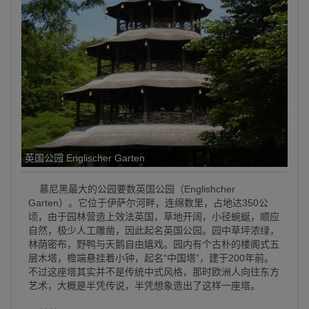
英国公园 Englischer Garten
慕尼黑最大的公园要数英国公园（Englishcher
Garten）。它位于伊萨尔河畔，连绵数里，占地达350公
顷，由于园林营造上效法英国，草地开阔，小径蜿蜒，顺应
自然，极少人工雕凿，因此起名英国公园。园中草坪浓绿，
林荫密布，野鸭与天鹅自由嬉戏。园内有个古朴的楼阁式五
层木塔，檐端悬挂着小钟，起名“中国塔”，建于200年前。
不过这座塔其实并不是传统中式风格，那时欧洲人向往东方
艺术，大概是半凭传说，半凭想象造出了这样一座塔。