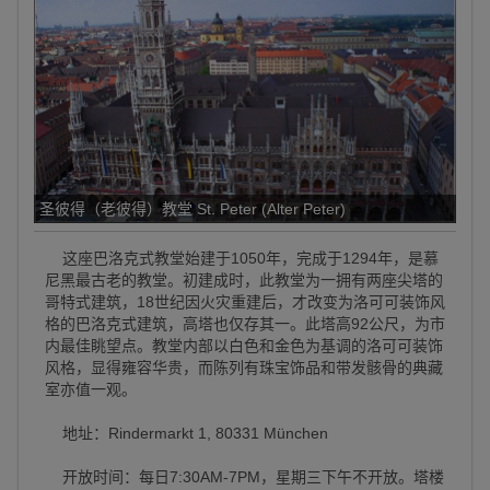
圣彼得（老彼得）教堂 St. Peter (Alter Peter)
这座巴洛克式教堂始建于1050年，完成于1294年，是慕
尼黑最古老的教堂。初建成时，此教堂为一拥有两座尖塔的
哥特式建筑，18世纪因火灾重建后，才改变为洛可可装饰风
格的巴洛克式建筑，高塔也仅存其一。此塔高92公尺，为市
内最佳眺望点。教堂内部以白色和金色为基调的洛可可装饰
风格，显得雍容华贵，而陈列有珠宝饰品和带发骸骨的典藏
室亦值一观。
地址：Rindermarkt 1, 80331 München
开放时间：每日7:30AM-7PM，星期三下午不开放。塔楼