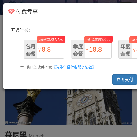
海外伴侣
Toggl
付费专享
navig
开通时长：
主页
/
德国
/ 慕尼黑
活动立减4.4元
活动立减9.4元
活
包月
季度
年度
8.8
18.8
￥
￥
￥
套餐
套餐
套餐
我已阅读并同意
《海外伴侣付费服务协议》
￥13.2
￥28.2
￥73.
立即支付
慕尼黑
Munich