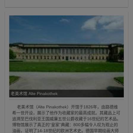
老美术馆 Alte Pinakothek
老美术馆（Alte Pinakothek）开馆于1826年，由路德维
希一世开设，展示了他作为收藏家的最高成就。其藏品上可
追溯至巴伐利亚王国威廉五世公爵收藏于16世纪的艺术品。
博物馆展示了真正的“皇家”典藏：800多幅令人叹为观止的
油画，证明了14-18世纪的欧洲艺术史。德国早期绘画大师