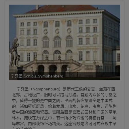
宁芬堡 Schloß Nymphenberg
宁芬堡（Ngmphenburg）是历代王侯的夏宫，坐落在西
北郊，占地极广，旧时可以跑马打猎。宫殿内众多的厅堂之
中，值得一提的是中国之阁，里面的装饰摆设全是中国式
的，诸如壁纸屏风，绘着龙凤、山水、花鸟、虫鱼，还陈列
着中国的漆器和瓷器。宫殿后面是宫廷式园林和广阔的草地
林木。掩映在万绿之中，有一所小巧玲珑的狩猎行宫——阿
玛琳宫，内部装饰纤巧精美。这座宫殿是洛可可式宫殿中罕