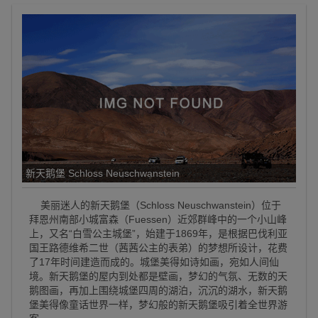
新天鹅堡 Schloss Neuschwanstein
美丽迷人的新天鹅堡（Schloss Neuschwanstein）位于
拜恩州南部小城富森（Fuessen）近郊群峰中的一个小山峰
上，又名“白雪公主城堡”，始建于1869年，是根据巴伐利亚
国王路德维希二世（茜茜公主的表弟）的梦想所设计，花费
了17年时间建造而成的。城堡美得如诗如画，宛如人间仙
境。新天鹅堡的屋内到处都是壁画，梦幻的气氛、无数的天
鹅图画，再加上围绕城堡四周的湖泊，沉沉的湖水，新天鹅
堡美得像童话世界一样，梦幻般的新天鹅堡吸引着全世界游