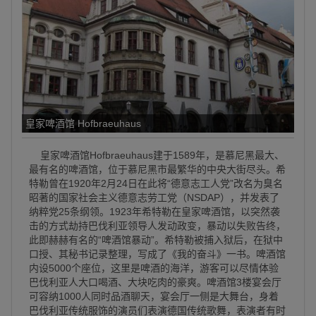
皇家啤酒馆 Hofbraeuhaus
皇家啤酒馆Hofbraeuhaus建于1589年，是慕尼黑最大、
最有名的啤酒馆，位于慕尼黑市最繁华的中央大街尽头。希
特勒曾在1920年2月24日在此将“德意志工人党”改名为臭名
昭著的国家社会主义德意志劳工党（NSDAP），并发表了
纳粹党25条纲领。1923年希特勒在皇家啤酒馆，以突然袭
击的方式劫持巴伐利亚领导人发动政变，暴动以失败告终，
此即赫赫有名的“啤酒馆暴动”。希特勒被捕入狱后，在狱中
口授、其秘书记录整理，写成了《我的奋斗》一书。啤酒馆
内设5000个座位，这里是啤酒的海洋，游客可以尽情体验
巴伐利亚人大口喝酒、大块吃肉的豪爽。啤酒馆3楼宴会厅
可容纳1000人同时品酒聊天，宴会厅一侧是大舞台，身着
巴伐利亚传统服饰的演员们表演德国传统歌舞，表演者有时