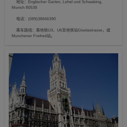
地址：Englischer Garten, Lehel und Schwabing,
Munich 80538
电话：(089)38666390
乘车路线：乘地铁U3、U6至地铁站Giselastrasse，或
Munchener Freiheit站。