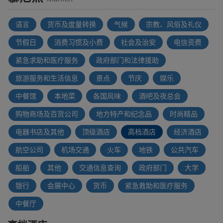
语言
货币及度量转换
气候
宗教、风俗及礼仪
节假日
消费习惯及小费
社会及治安
电信资费
紧急求助和医疗服务
政府部门和法律援助
旅游服务和生活信息
景点
节庆
娱乐
中餐馆
本地菜
各国风味
酒吧及夜总会
购物商场及百货公司
地方特产和纪念品
时尚精品
电器书店及其他
顶级酒店
高档酒店
经济酒店
航空公司
机场交通
火车
地铁
公共汽车
船舶
其他
交通信息查询
政府部门
大学
银行
会展中心
货币
紧急救助和医疗服务
中餐厅