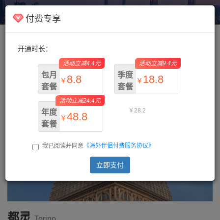
海外伴侣
Toggl
付费专享
navig
开通时长：
主页
/
意大利
/ 都灵
活动立减4.4元
活动立减9.4元
包月
季度
8.8
18.8
￥
￥
套餐
套餐
活动立减24.4元
￥13.2
￥28.2
年度
48.8
￥
套餐
我已阅读并同意
《海外伴侣付费服务协议》
￥73.2
立即支付
都灵
Torino