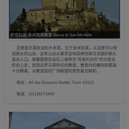
萨克拉迪·圣米凯莱教堂 Sacra di San Michele
这里是贝莱狄派的大本营，位于圣米凯莱，从这里可以俯
视狭长的山谷，这条山谷从都灵盆地延伸到穿过法国的斯扎
溪谷入口。顺着建筑在岩石上被称为“死者的台阶”的大型台
阶向上走，就到达罗马哥特式的教堂。教堂内的雕刻和壁画
十分精美。从教堂前的广场眺望的景色最为精彩。
地址：44 Via Giovanni Giolitti, Turin 10123
电话：(011)8173450