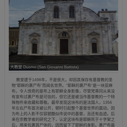
大教堂 Duomo (San Giovanni Battista)
教堂建于1498年，不是很大，却因其保存有基督教的圣
物“耶稣的裹尸布”而闻名世界。“耶稣的裹尸布”是一块亚麻
布，令人惊奇的是布上有耶稣全身影像，尽管梵蒂冈从来没
有宣布过裹尸布是可信的，但它还是被当作基督教的一个特
殊物件来收藏和尊敬。最早发现这块布的是法国人，1356
年左右尸布首次被公开，顿时引起整个基督世界的震动，因
为布上的人影不仅容貌酷似传说中的基督，且还有血迹。后
来在宗教学者的研究之下，认定这块布是耶稣死于十字架之
后，用来包裹其尸体的，因而留下了耶稣的身影。裹尸布最