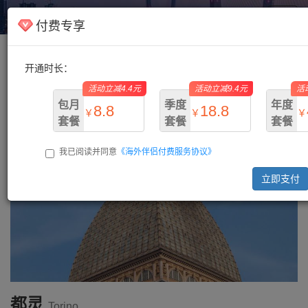
海外伴侣
Toggl
付费专享
navig
开通时长：
主页
/
意大利
/ 都灵
活动立减4.4元
活动立减9.4元
活
包月
季度
年度
8.8
18.8
￥
￥
￥
套餐
套餐
套餐
我已阅读并同意
《海外伴侣付费服务协议》
￥13.2
￥28.2
￥73.
立即支付
都灵
Torino