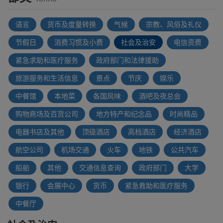
语言
货币及度量转换
气候
宗教、风俗及礼仪
节假日
消费习惯及小费
社会及治安
电信资费
紧急求助和医疗服务
政府部门和法律援助
旅游服务和生活信息
景点
节庆
娱乐
中餐馆
本地菜
各国风味
酒吧及夜总会
购物商场及百货公司
地方特产和纪念品
时尚精品
电器书店及其他
顶级酒店
高档酒店
经济酒店
航空公司
机场交通
火车
地铁
公共汽车
船舶
其他
交通信息查询
政府部门
大学
银行
会展中心
货币
紧急救助和医疗服务
中餐厅