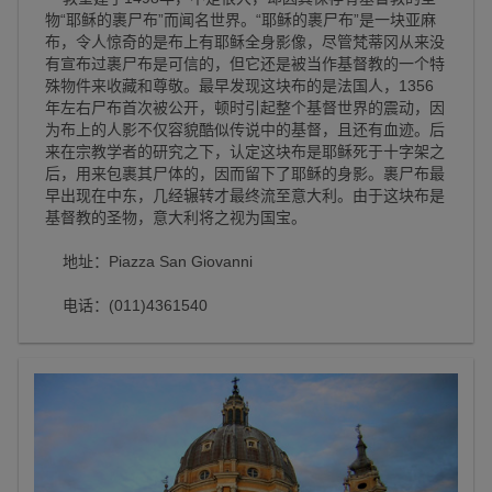
物“耶稣的裹尸布”而闻名世界。“耶稣的裹尸布”是一块亚麻
布，令人惊奇的是布上有耶稣全身影像，尽管梵蒂冈从来没
有宣布过裹尸布是可信的，但它还是被当作基督教的一个特
殊物件来收藏和尊敬。最早发现这块布的是法国人，1356
年左右尸布首次被公开，顿时引起整个基督世界的震动，因
为布上的人影不仅容貌酷似传说中的基督，且还有血迹。后
来在宗教学者的研究之下，认定这块布是耶稣死于十字架之
后，用来包裹其尸体的，因而留下了耶稣的身影。裹尸布最
早出现在中东，几经辗转才最终流至意大利。由于这块布是
基督教的圣物，意大利将之视为国宝。
地址：Piazza San Giovanni
电话：(011)4361540