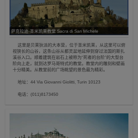
萨克拉迪·圣米凯莱教堂 Sacra di San Michele
这里是贝莱狄派的大本营，位于圣米凯莱，从这里可以俯
视狭长的山谷，这条山谷从都灵盆地延伸到穿过法国的斯扎
溪谷入口。顺着建筑在岩石上被称为“死者的台阶”的大型台
阶向上走，就到达罗马哥特式的教堂。教堂内的雕刻和壁画
十分精美。从教堂前的广场眺望的景色最为精彩。
地址：44 Via Giovanni Giolitti, Turin 10123
电话：(011)8173450