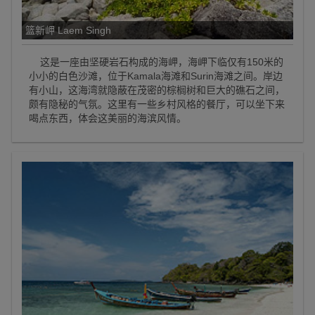
篮新岬 Laem Singh
这是一座由坚硬岩石构成的海岬，海岬下临仅有150米的
小小的白色沙滩，位于Kamala海滩和Surin海滩之间。岸边
有小山，这海湾就隐蔽在茂密的棕榈树和巨大的礁石之间，
颇有隐秘的气氛。这里有一些乡村风格的餐厅，可以坐下来
喝点东西，体会这美丽的海滨风情。