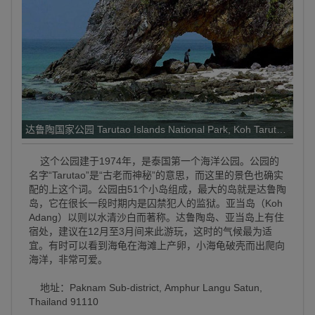
达鲁陶国家公园 Tarutao Islands National Park, Koh Tarutao Nation
这个公园建于1974年，是泰国第一个海洋公园。公园的
名字“Tarutao”是“古老而神秘”的意思，而这里的景色也确实
配的上这个词。公园由51个小岛组成，最大的岛就是达鲁陶
岛，它在很长一段时期内是囚禁犯人的监狱。亚当岛（Koh
Adang）以则以水清沙白而著称。达鲁陶岛、亚当岛上有住
宿处，建议在12月至3月间来此游玩，这时的气候最为适
宜。有时可以看到海龟在海滩上产卵，小海龟破壳而出爬向
海洋，非常可爱。
地址：Paknam Sub-district, Amphur Langu Satun,
Thailand 91110