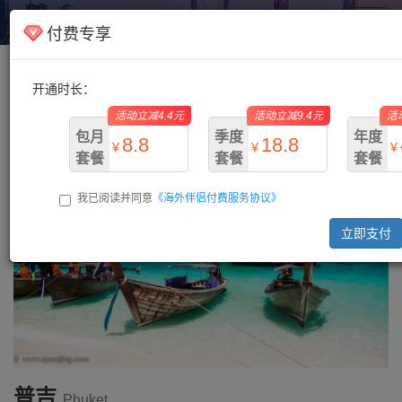
海外伴侣
Toggl
付费专享
navig
开通时长：
主页
/
泰国
/ 普吉
活动立减4.4元
活动立减9.4元
活
包月
季度
年度
8.8
18.8
￥
￥
￥
套餐
套餐
套餐
我已阅读并同意
《海外伴侣付费服务协议》
￥13.2
￥28.2
￥73.
立即支付
普吉
Phuket