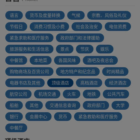
语言
货币及度量转换
气候
宗教、风俗及礼仪
节假日
消费习惯及小费
社会及治安
电信资费
紧急求助和医疗服务
政府部门和法律援助
旅游服务和生活信息
景点
节庆
娱乐
中餐馆
本地菜
各国风味
酒吧及夜总会
购物商场及百货公司
地方特产和纪念品
时尚精品
电器书店及其他
顶级酒店
高档酒店
经济酒店
航空公司
机场交通
火车
地铁
公共汽车
船舶
其他
交通信息查询
政府部门
大学
银行
会展中心
货币
紧急救助和医疗服务
中餐厅