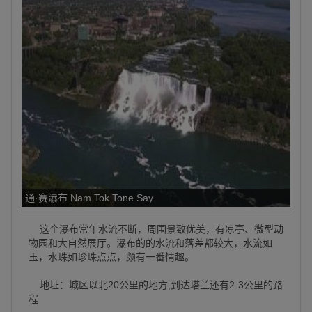
通·赛瀑布 Nam Tok Tone Say
这个瀑布常年水流不断，周围景致优美，有凉亭、微型动
物园和大自然展厅。瀑布的的水流和落差都较大，水流如
玉，水珠如珍珠点点，颇有一番情趣。
地址：城区以北20公里的地方,到达塔兰还有2-3公里的路
程