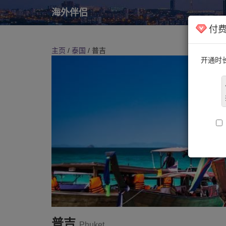
海外伴侣
付
主页
/
泰国
/ 普吉
开通时
普吉
Phuket