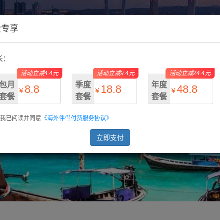
费专享
长：
活动立减4.4元
活动立减9.4元
活动立减24.4元
包月
季度
年度
8.8
18.8
48.8
￥
￥
￥
套餐
套餐
套餐
我已阅读并同意
《海外伴侣付费服务协议》
￥13.2
￥28.2
￥73.2
立即支付