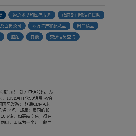
费
紧急求助和医疗服务
政府部门和法律援助
及百货公司
地方特产和纪念品
时尚精品
船舶
其他
交通信息查询
－区域号码－对方电话号码。从
199BAHT含99话费.充值
国国际漫游； 联通CDMA未
1元/条之间。邮局：泰国的邮
0.5铢，如寄航空信，须在
内为两周，国际为一个月。邮局