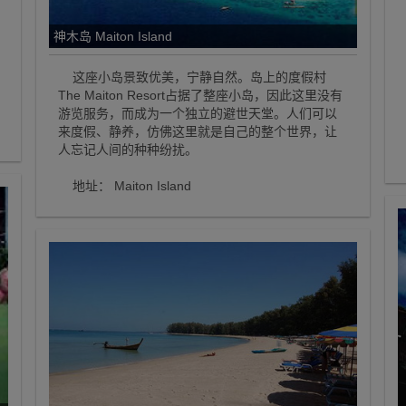
神木岛 Maiton Island
这座小岛景致优美，宁静自然。岛上的度假村
The Maiton Resort占据了整座小岛，因此这里没有
游览服务，而成为一个独立的避世天堂。人们可以
来度假、静养，仿佛这里就是自己的整个世界，让
人忘记人间的种种纷扰。
地址： Maiton Island