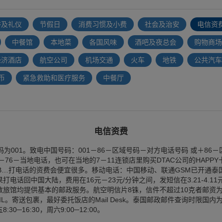
俗及礼仪
节假日
消费习惯及小费
社会及治安
电信资
中餐馆
本地菜
各国风味
酒吧及夜总会
购物商场
经济酒店
航空公司
机场交通
火车
地铁
公共汽车
币
紧急救助和医疗服务
中餐厅
电信资费
001。致电中国号码：001－86－区域号码－对方电话号码 或＋86
76－当地电话，也可在当地的7－11连锁店里购买DTAC公司的HAPPY卡，
300B…打电话的资费会便宜很多。移动电话：中国移动、联通GSM已开通泰
电话回中国大陆，费用在16元－23元/分钟之间，发短信在3.21-4.1
旅馆均提供基本的邮政服务。航空明信片8铢，信件不超过10克者邮资为1
AIL。寄送包裹，最好委托饭店的Mail Desk。泰国邮政邮件查询时限国
0─16:30，周六9:00─12:00。