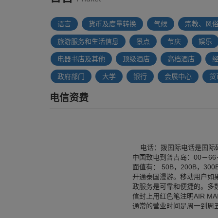
语言
货币及度量转换
气候
宗教、风
旅游服务和生活信息
景点
节庆
娱乐
电器书店及其他
顶级酒店
高档酒店
政府部门
大学
银行
会展中心
货
电信资费
电话：拨国际电话是国际码为
中国致电到普吉岛：00－66－
面值有： 50B，200B，
开通泰国漫游。移动用户如果打
政服务是可靠和便捷的。多数
信封上用红色笔注明AIR M
通常的营业时间是周一到周五8:3