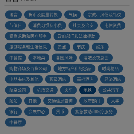
语言
货币及度量转换
气候
宗教、风俗及礼仪
节假日
消费习惯及小费
社会及治安
电信资费
紧急求助和医疗服务
政府部门和法律援助
旅游服务和生活信息
景点
节庆
娱乐
中餐馆
本地菜
各国风味
酒吧及夜总会
购物商场及百货公司
地方特产和纪念品
时尚精品
电器书店及其他
顶级酒店
高档酒店
经济酒店
航空公司
机场交通
火车
地铁
公共汽车
船舶
其他
交通信息查询
政府部门
大学
银行
会展中心
货币
紧急救助和医疗服务
中餐厅