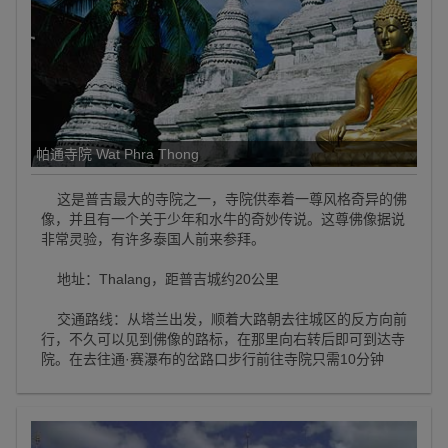
帕通寺院 Wat Phra Thong
这是普吉最大的寺院之一，寺院供奉着一尊风格奇异的佛
像，并且有一个关于少年和水牛的奇妙传说。这尊佛像据说
非常灵验，有许多泰国人前来参拜。
地址：Thalang，距普吉城约20公里
交通路线：从塔兰出发，顺着大路朝去往城区的反方向前
行，不久可以见到佛像的路标，在那里向右转后即可到达寺
院。在去往通·赛瀑布的岔路口步行前往寺院只需10分钟