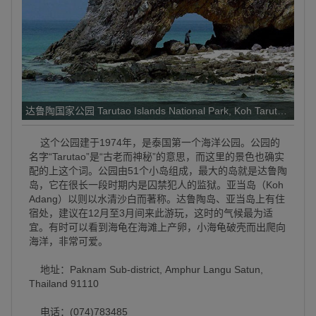
达鲁陶国家公园 Tarutao Islands National Park, Koh Tarutao Nation
这个公园建于1974年，是泰国第一个海洋公园。公园的
名字“Tarutao”是“古老而神秘”的意思，而这里的景色也确实
配的上这个词。公园由51个小岛组成，最大的岛就是达鲁陶
岛，它在很长一段时期内是囚禁犯人的监狱。亚当岛（Koh
Adang）以则以水清沙白而著称。达鲁陶岛、亚当岛上有住
宿处，建议在12月至3月间来此游玩，这时的气候最为适
宜。有时可以看到海龟在海滩上产卵，小海龟破壳而出爬向
海洋，非常可爱。
地址：Paknam Sub-district, Amphur Langu Satun,
Thailand 91110
电话：(074)783485