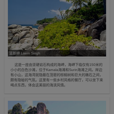
篮新岬 Laem Singh
这是一座由坚硬岩石构成的海岬，海岬下临仅有150米的
小小的白色沙滩，位于Kamala海滩和Surin海滩之间。岸边
有小山，这海湾就隐蔽在茂密的棕榈树和巨大的礁石之间，
颇有隐秘的气氛。这里有一些乡村风格的餐厅，可以坐下来
喝点东西，体会这美丽的海滨风情。