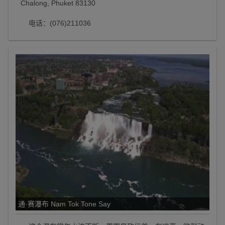
Chalong, Phuket 83130
电话：(076)211036
通·赛瀑布 Nam Tok Tone Say