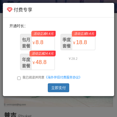
海外伴侣
Toggl
付费专享
navig
开通时长：
主页
/
泰国
/ 普吉
活动立减4.4元
活动立减9.4元
包月
季度
8.8
18.8
￥
￥
套餐
套餐
活动立减24.4元
￥13.2
￥28.2
年度
48.8
￥
套餐
我已阅读并同意
《海外伴侣付费服务协议》
￥73.2
立即支付
普吉
Phuket