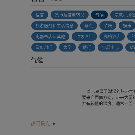
语言
货币及度量转换
气候
宗教、风
旅游服务和生活信息
景点
节庆
娱乐
电器书店及其他
顶级酒店
高档酒店
政府部门
大学
银行
会展中心
货
气候
普吉岛属于潮湿的热带气候
要来自西南方向，带来大量
并有较低的湿度。通常一周
热门景点