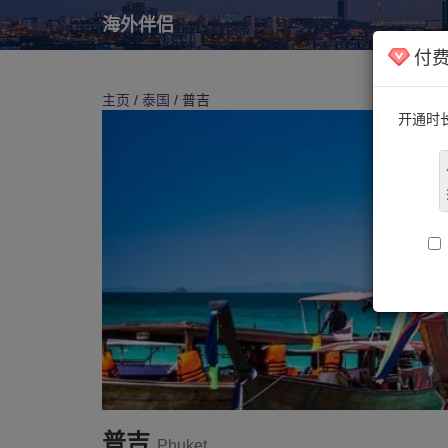
海外伴侣
付
主页
/
泰国
/ 普吉
开通时
普吉
Phuket