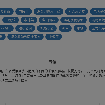
俗及礼仪
节假日
消费习惯及小费
社会及治安
电信资
中餐馆
本地菜
各国风味
酒吧及夜总会
购物商场
经济酒店
航空公司
机场交通
火车
地铁
公共汽车
币
紧急救助和医疗服务
中餐厅
气候
，主要受根据季节而风向不同的季候风影响。长夏无冬，三月至九月为
的湿气。11月到4月是普吉岛及其周围地区的旅游高峰期，在此期间，海
一次或二次晚上降雨。