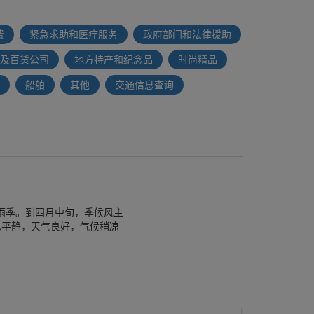
费
紧急求助和医疗服务
政府部门和法律援助
及百货公司
地方特产和纪念品
时尚精品
船舶
其他
交通信息查询
雨季。到四月中旬，季候风主
水平静，天气良好，气候稍凉