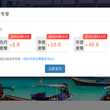
费专享
长：
活动立减4.4元
活动立减9.4元
活动立减24.4元
包月
季度
年度
8.8
18.8
48.8
￥
￥
￥
套餐
套餐
套餐
我已阅读并同意
《海外伴侣付费服务协议》
￥13.2
￥28.2
￥73.2
立即支付