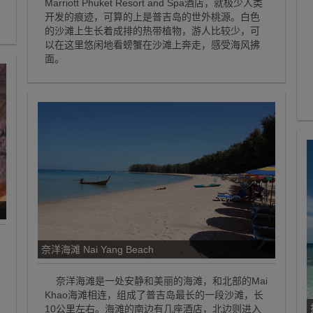
Marriott Phuket Resort and Spa酒店，就极少人类
开发的痕迹，可算的上是普吉岛的世外桃源。白色
的沙滩上生长着成排的热带植物，游人比较少，可
以在这里悠闲地看螃蟹在沙滩上奔走，感受海风拂
面。
奈洋海滩 Nai Yang Beach
奈洋海滩是一处安静和美丽的海滩，和北部的Mai
Khao海滩相连，组成了普吉岛最长的一段沙滩，长
10公里左右。海滩的南边有几座酒店，北边则进入