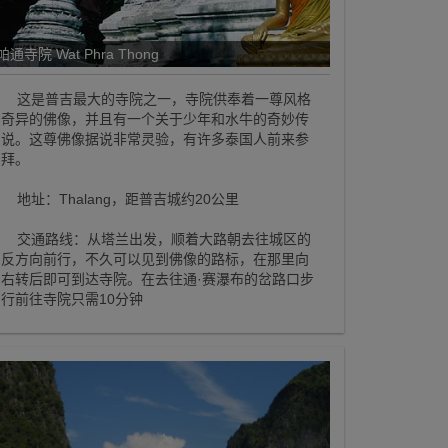
帕通寺院 Wat Phra Thong
这是普吉最大的寺院之一，寺院供奉着一尊风格
奇异的佛像，并且有一个关于少年和水牛的奇妙传
说。这尊佛像据说非常灵验，有许多泰国人前来参
拜。
地址：Thalang，距普吉城约20公里
交通路线：从塔兰出发，顺着大路朝去往城区的
反方向前行，不久可以见到佛像的路标，在那里向
右转后即可到达寺院。在去往通·赛瀑布的岔路口步
行前往寺院只需10分钟